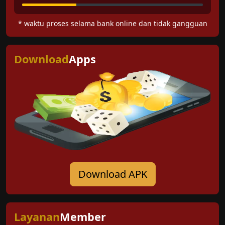
* waktu proses selama bank online dan tidak gangguan
Download
Apps
Download APK
Layanan
Member