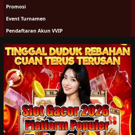
Promosi
Event Turnamen
Pendaftaran Akun VVIP