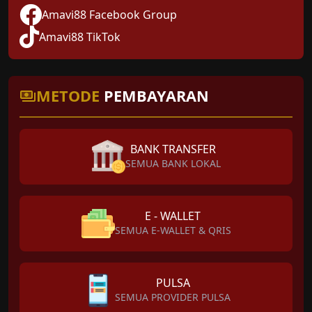
Amavi88 Facebook Group
Amavi88 TikTok
METODE
PEMBAYARAN
BANK TRANSFER
SEMUA BANK LOKAL
E - WALLET
SEMUA E-WALLET & QRIS
PULSA
SEMUA PROVIDER PULSA